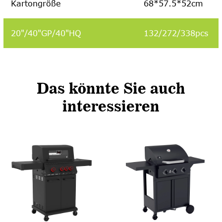
Kartongröße
68*57.5*52cm
20"/
40"GP/40"HQ
132/272/338pcs
Das könnte Sie auch
interessieren