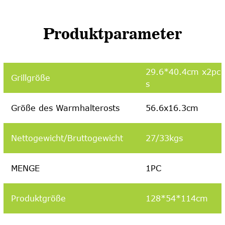
Produktparameter
29.6*40.4cm x2pc
Grillgröße
s
Größe des Warmhalterosts
56.6x16.3cm
Nettogewicht/Bruttogewicht
27/33kgs
MENGE
1PC
Produktgröße
128*54*114cm