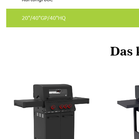
20"/
40"GP/40"HQ
Das 