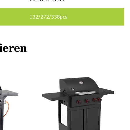
132/272/338pcs
ieren