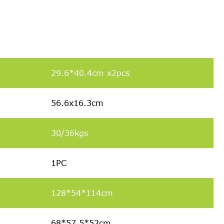
29.6*40.4cm x2pcs
56.6x16.3cm
30/36kgs
1PC
128*54*114cm
68*57.5*52cm