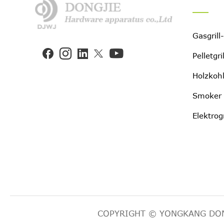
Gasgrill


Pelletgri
Holzkohl
Smoker 
Elektrogr
COPYRIGHT © YONGKANG DONG