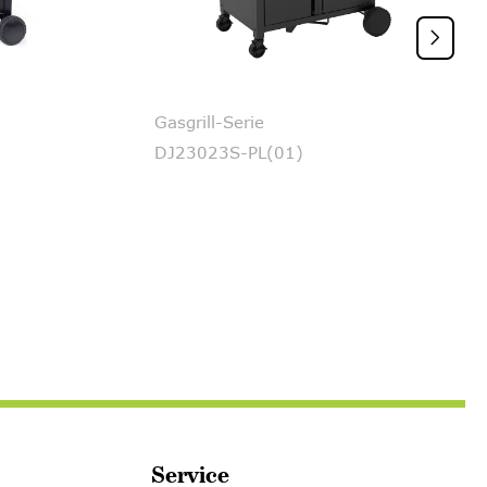

Gasgrill-Serie
DJ23023S-PL(01)
Service