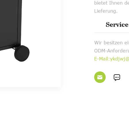
bietet Ihnen d
Lieferung.
Service
Wir besitzen 
ODM-Anforderu
E-Mail:ykdjwj

