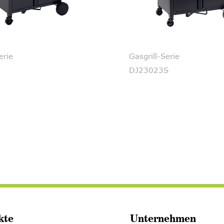
erie
Gasgrill-Serie
DJ23023S
kte
Unternehmen