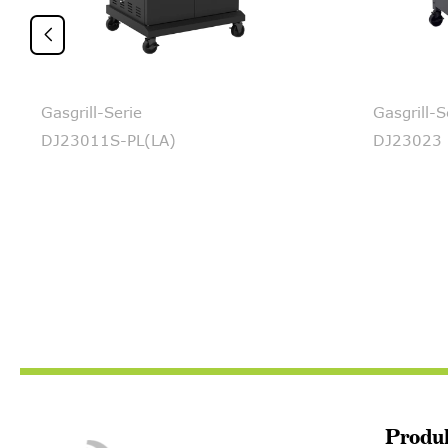

Gasgrill-Serie
Gasgrill-S
DJ23011S-PL(LA)
DJ23023
Produ