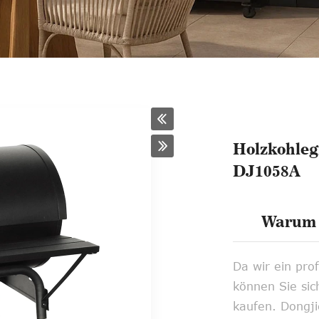
Holzkohlegr
DJ1058A
Warum 
Da wir ein prof
können Sie sich
kaufen. Dongji