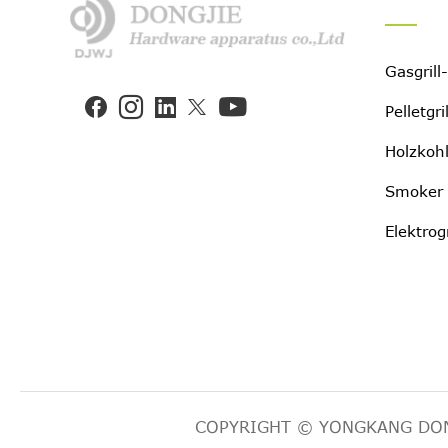
Gasgrill


Pelletgri
Holzkohl
Smoker 
Elektrogr
COPYRIGHT © YONGKANG DONG