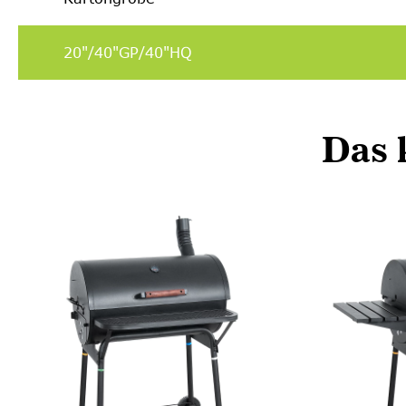
20"/40"GP/40"HQ
Das 