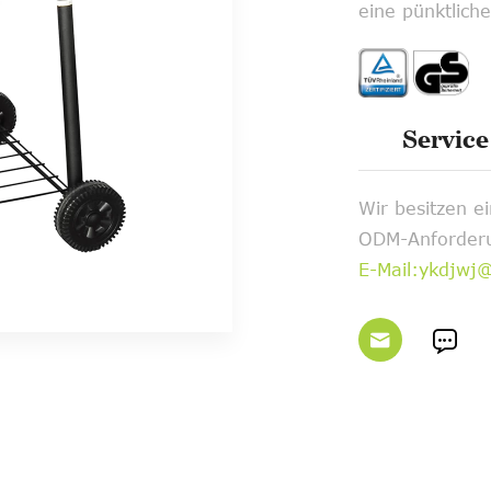
eine pünktliche
Service
Wir besitzen 
ODM-Anforderu
E-Mail:ykdjwj

