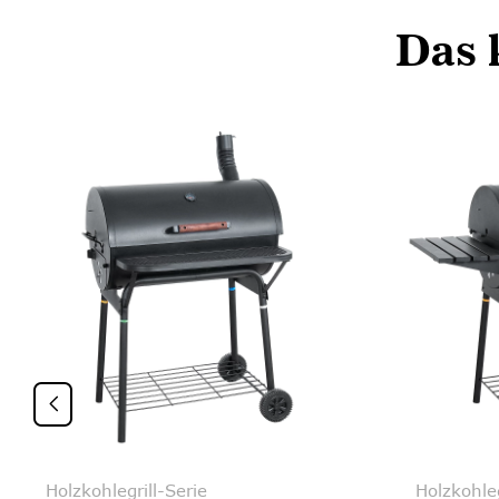
Das 

Holzkohlegrill-Serie
Holzkohleg