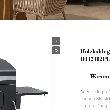
Holzkohlegr
DJ12402P
Warum 
Da wir ein prof
können Sie sich
kaufen. Dongji