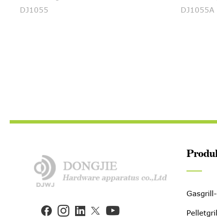
DJ1055
DJ1055A
Produ
Gasgrill


Pelletgri