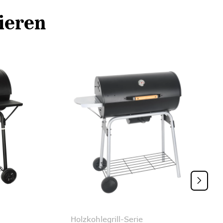
ieren

Holzkohlegrill-Serie