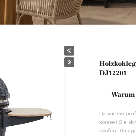
Holzkohlegr
DJ12201
Warum 
Da wir ein prof
können Sie sich
kaufen. Dongji