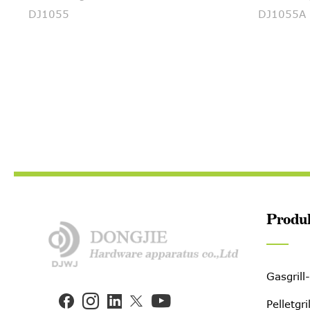
055
DJ1055A
Produ
Gasgrill


Pelletgri